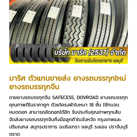
มาริศ ตัวแทนขายส่ง ยางรถบรรทุกใหม่
ยางรถบรรทุกจีน
ขายยางรถบรรทุกจีน SAFECESS, DOVROAD ยางรถบรรทุก
คุณภาพดีในราคาถูก ด้วยโครงผ้าใบหนา 18 ชั้น ใช้ทนจน
หมดดอก สามารถอัดดอกได้อีก รับประกันคุณภาพทุกเส้น
จัดส่งยางรถบรรทุกจีนถึงมือลูกค้าในจังหวัด กรุงเทพและ
ปริมณฑล สมุทรปราการ ฉะเชิงเทรา ชลบุรี ระยอง ปราจีนบุรี
ตราด