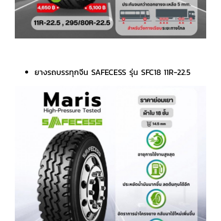
ยางรถบรรทุกจีน SAFECESS รุ่น SFC18 11R-22.5