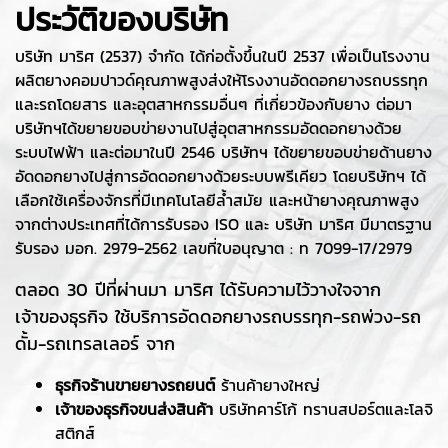
ประวัติของบริษัท
บริษัท มาริศ (2537) จำกัด ได้ก่อตั้งขึ้นในปี 2537 เพื่อเป็นโรงงาน
ผลิตยางคอมปาวด์คุณภาพสูงส่งให้โรงงานอัดดอกยางรถบรรทุก
และรถโดยสาร และอุตสาหกรรมอื่นๆ ที่เกี่ยวข้องกับยาง
ต่อมา
บริษัทฯได้ขยายขอบข่ายงานไปสู่อุตสาหกรรมอัดดอกยางด้วย
ระบบไฟฟ้า และต่อมาในปี
2546 บริษัทฯ ได้ขยายขอบข่ายด้านยาง
อัดดอกยางไปสู่การอัดดอกยางด้วยระบบพรีเคียว โดยบริษัทฯ ได้
เลือกใช้เครื่องจักรที่มีเทคโนโลยีล้ำสมัย และหน้ายางคุณภาพสูง
จากต่างประเทศที่ได้การรับรอง ISO และ บริษัท มาริศ มีมาตรฐาน
รับรอง มอก. 2979-2562
เลขที่ใบอนุญาต : ท 7099-17/2979
ตลอด 30 ปีที่ผ่านมา มาริศ ได้รับความไว้วางใจจาก
เจ้าของธุรกิจ ใช้บริการอัดดอกยางรถบรรทุก-รถพ่วง-รถ
ดั้ม-รถเทรลเลอร์ จาก
ธุรกิจร้านขายยางรถยนต์
ร้านค้ายางใหญ่
เจ้าของธุรกิจขนส่งสินค้า
บริษัทคาร์โก้ ทรานสปอร์ตและโลจิ
สติกส์