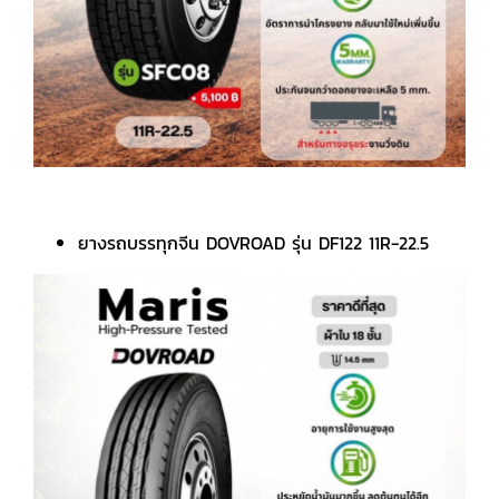
ยางรถบรรทุกจีน DOVROAD รุ่น DF122 11R-22.5